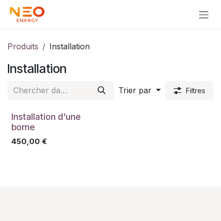
Se rendre au contenu
Produits
Installation
Installation
Trier par
Filtres
Installation d'une
borne
450,00
€