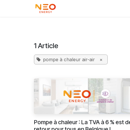
Se rendre au contenu
Accueil
Bornes de recharg
1 Article
pompe à chaleur air-air
×
Pompe à chaleur : La TVA à 6 % est d
retour pour tous en Belgique !