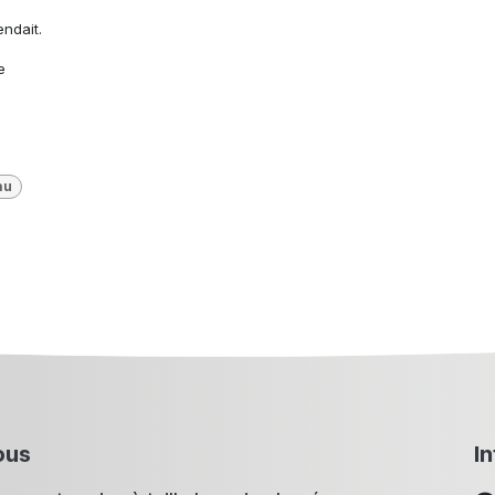
endait.
e
au
ous
I